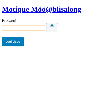
Motique Möö@blisalong
Password