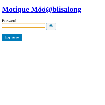
Motique Möö@blisalong
Password