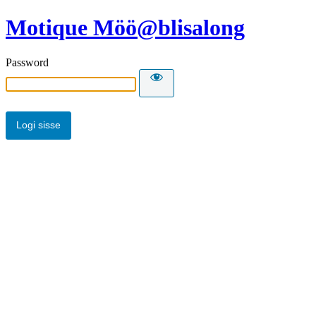
Motique Möö@blisalong
Password