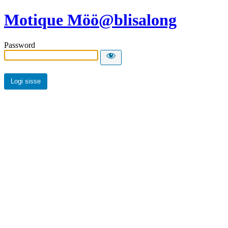
Motique Möö@blisalong
Password